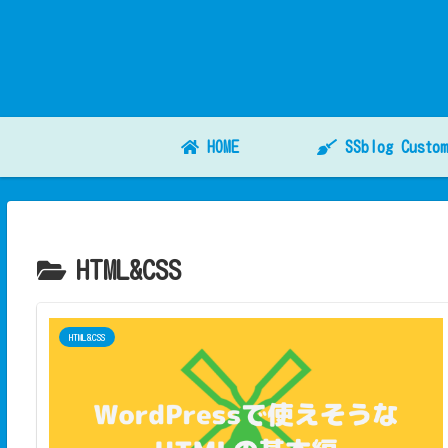
HOME
SSblog Custom
HTML&CSS
HTML&CSS