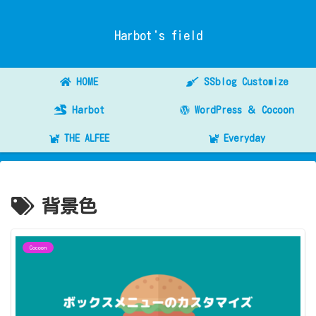
Harbot's field
HOME
SSblog Customize
Harbot
WordPress ＆ Cocoon
THE ALFEE
Everyday
背景色
Cocoon