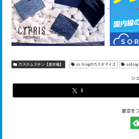
カスタムスキン【基本編】
ss-blogのカスタマイズ
ssblog
シ
X
蒼空を