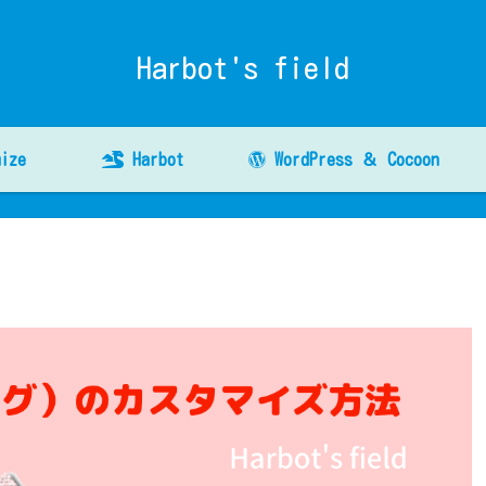
Harbot's field
ize
Harbot
WordPress ＆ Cocoon