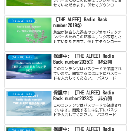
ンバーのためこの記事はリンク不可とさ
せていただきます。併せてダウンロード
も禁止とさせていただきます。うまく録
音出来ているものもあれば途中できれて
［THE ALFEE］Radio Back
いるものもありますがすべてアップロー
［THE ALFEE］Radio
ドしています。ご注意くだ...
number2019②
蒼空が録音した過去のラジオのバックナ
ンバーのためこの記事はリンク不可とさ
せていただきます。併せてダウンロード
も禁止とさせていただきます。うまく録
音出来ているものもあれば途中できれて
保護中: ［THE ALFEE］Radio
いるものもありますがすべてアップロー
［THE ALFEE］Radio
ドしています。ご注意くだ...
Back number2025① 非公開
このコンテンツはパスワードで保護され
ています。閲覧するには以下にパスワー
ドを入力してください。 パスワード:
保護中: ［THE ALFEE］Radio
［THE ALFEE］Radio
Back number2023① 非公開
このコンテンツはパスワードで保護され
ています。閲覧するには以下にパスワー
ドを入力してください。 パスワード:
保護中: ［THE ALFEE］Radio
［THE ALFEE］Radio