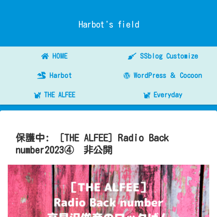
Harbot's field
HOME
SSblog Customize
Harbot
WordPress ＆ Cocoon
THE ALFEE
Everyday
保護中: ［THE ALFEE］Radio Back
number2023④ 非公開