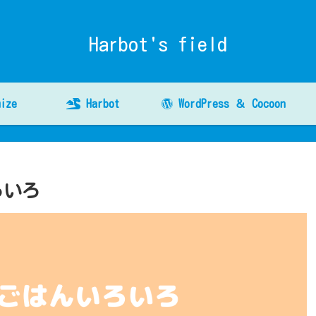
Harbot's field
ize
Harbot
WordPress ＆ Cocoon
ろいろ