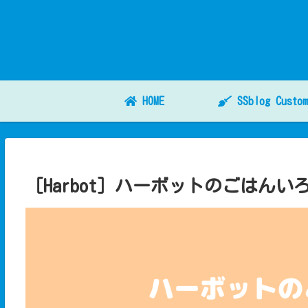
HOME
SSblog Custom
［Harbot］ハーボットのごはんい