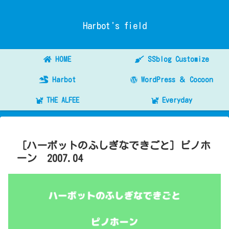
Harbot's field
HOME
SSblog Customize
Harbot
WordPress ＆ Cocoon
THE ALFEE
Everyday
［ハーボットのふしぎなできごと］ピノホ
ーン 2007.04